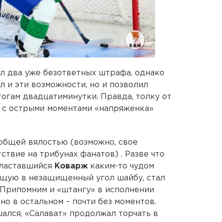
л два уже безответных штрафа, однако
 и эти возможности, но и позволил
тогам двадцатиминутки. Правда, толку от
: с острыми моментами «напряженка»
общей вялостью (возможно, свое
ствие на трибунах фанатов) . Разве что
спластавшийся
Коварж
каким-то чудом
ящую в незащищенный угол шайбу, стал
 Припомним и «штангу» в исполнении
но в остальном – почти без моментов.
ался, «Салават» продолжал торчать в