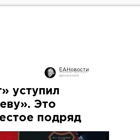
ЕАНовости
» уступил
еву». Это
естое подряд