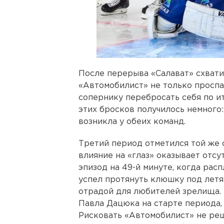
После перерыва «Салават» схвати
«Автомобилист» не только проспал
сопернику перебросать себя по и
этих бросков получилось немного
возникла у обеих команд.
Третий период отметился той же 
влияние на «глаз» оказывает отсут
эпизод на 49-й минуте, когда ра
успел протянуть клюшку под лет
отрадой для любителей зрелища.
Павла Дацюка на старте периода, 
Рисковать «Автомобилист» не реш