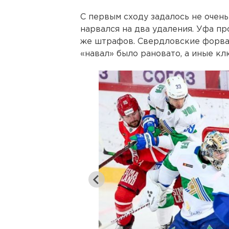
С первым сходу задалось не очен
нарвался на два удаления. Уфа про
же штрафов. Свердловские форва
«навал» было рановато, а иные кл