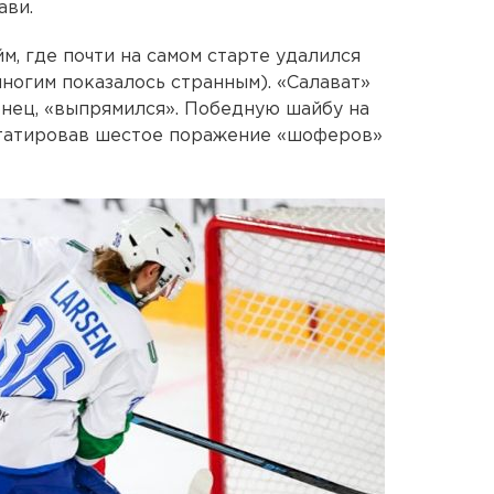
ави.
м, где почти на самом старте удалился
многим показалось странным). «Салават»
онец, «выпрямился». Победную шайбу на
статировав шестое поражение «шоферов»