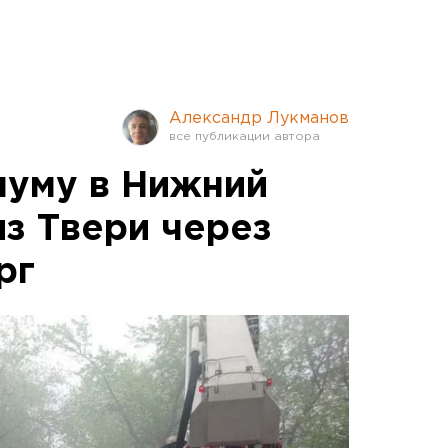
Александр Лукманов
уму в Нижний
из Твери через
рг