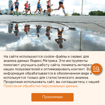
На сайте используются cookie-файлы и сервис для
© ХК «Авангард»
анализа данных Яндекс.Метрика. Эти инструменты
помогают улучшать работу сайта, понимать интересы
Хоккейный клуб «Автомобилист» подписал
наших пользователей и оптимизировать контент. Вся
информация обрабатывается в обезличенном виде и
контракт с нападающим
Сергеем Шумаковым
.
используется только для статистического анализа.
Соглашение рассчитано на два сезона.
Продолжая использовать сайт, вы соглашаетесь с нашей
Политикой обработки персональных данных
.
В Екатеринбург форвард приехал из
«Авангарда»
в
обмен на денежную компенсацию. В составе омичей
Принимаю
Шумаков выступал два с половиной года. До этого