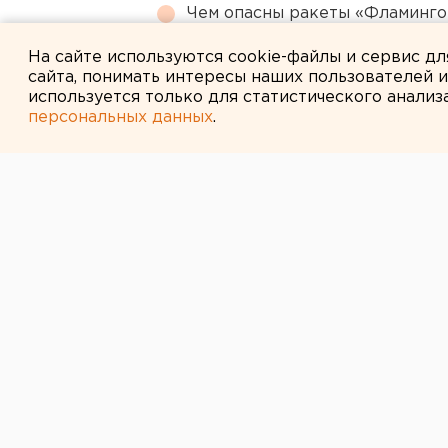
Чем опасны ракеты «Фламинго
регионы РФ
На сайте используются cookie-файлы и сервис д
сайта, понимать интересы наших пользователей 
используется только для статистического анализ
персональных данных
.
← НОВОСТИ
29 ДЕКАБРЯ 2022 В 11:13
Фокусники, ло
велосипеде: «
открылся в Ве
ФОТО