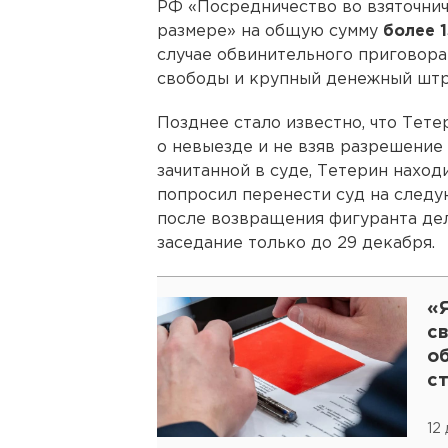
РФ «Посредничество во взяточнич
размере» на общую сумму
более 
случае обвинительного приговора 
свободы и крупный денежный штр
Позднее стало известно, что Тете
о невыезде и не взяв разрешение 
зачитанной в суде, Тетерин наход
попросил перенести суд на следу
после возвращения фигуранта дел
заседание только до 29 декабря.
«Я
с
о
с
12