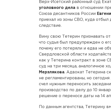
Верх-Исетский районный суд Ека
уголовного дела
в отношении пр
Союза десантников России
Евгени
приехал из зоны СВО, куда отбыл 
следствие.
Вину свою Тетерин признавать отк
что судья был предупрежден о его
почему его потеряли и едва не о
Свердловской области ходатайство
как у Тетерина контракт в зоне 
суд на три месяца, аналогичное х
Мерзлякова
. Адвокат Тетерина с
не регламентированы, но сегодня 
счел нужным переносить заседани
производство по делу до 10 январ
решение о переносе даты на 14 ап
По данным агентства, Тетерину вме