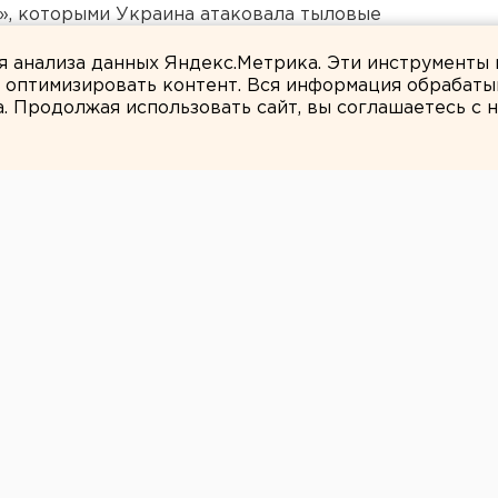
», которыми Украина атаковала тыловые
ля анализа данных Яндекс.Метрика. Эти инструменты
и оптимизировать контент. Вся информация обрабаты
а. Продолжая использовать сайт, вы соглашаетесь с
Мария Трускова
шадки, медведи на
ледяной цирк»
рхней Пышме.