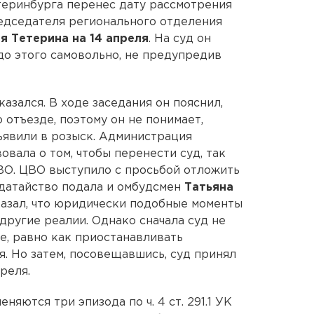
теринбурга перенес дату рассмотрения
едседателя регионального отделения
я Тетерина на 14 апреля
. На суд он
до этого самовольно, не предупредив
азался. В ходе заседания он пояснил,
 отъезде, поэтому он не понимает,
бъявили в розыск. Администрация
вала о том, чтобы перенести суд, так
СВО. ЦВО выступило с просьбой отложить
одатайство подала и омбудсмен
Татьяна
казал, что юридически подобные моменты
другие реалии. Однако сначала суд не
е, равно как приостанавливать
я. Но затем, посовещавшись, суд принял
реля.
няются три эпизода по ч. 4 ст. 291.1 УК