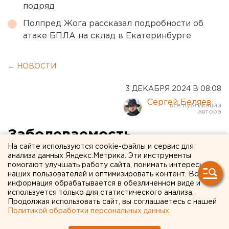
подряд
Полпред Жога рассказал подробности об
атаке БПЛА на склад в Екатеринбурге
← НОВОСТИ
3 ДЕКАБРЯ 2024 В 08:08
Сергей Беляев
Заболеваемость
На сайте используются cookie-файлы и сервис для
коронавирусом резко
анализа данных Яндекс.Метрика. Эти инструменты
помогают улучшать работу сайта, понимать интересы
выросла в Свердловской
наших пользователей и оптимизировать контент. Вся
области
информация обрабатывается в обезличенном виде и
используется только для статистического анализа.
Продолжая использовать сайт, вы соглашаетесь с нашей
Политикой обработки персональных данных
.