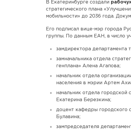
В Екатеринбурге создали
рабочу
стратегического плана «Улучшени
мобильности» до 2036 года. Доку
Его подписал вице-мэр города Ру
группы. По данным ЕАН, в число у
замдиректора департамента т
замначальника отдела страте
генплана» Алена Агапова;
начальник отдела организаци
населения в мэрии Артем Ахи
начальник отдела городской 
Екатерина Березкина;
доцент кафедры городского 
Булавина;
зампредседателя департамент