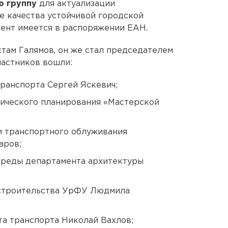
ю группу
для актуализации
е качества устойчивой городской
мент имеется в распоряжении ЕАН.
стам Галямов, он же стал председателем
частников вошли:
ранспорта Сергей Яскевич;
гического планирования «Мастерской
и транспортного облуживания
аров;
среды департамента архитектуры
строительства УрФУ Людмила
а транспорта Николай Вахлов;