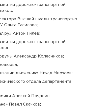
азвития дорожно-транспортной
лаков;
ректора Высшей школы транспортно-
У Ольга Гасилова;
л.ру» Антон Гилев;
азвития дорожно-транспортной
рдон;
ордумы Александр Колесников;
вошеева;
изации движения» Ничад Мирзоев;
ехнического отдела департамента
омики Алексей Прядеин;
на» Павел Скачков;