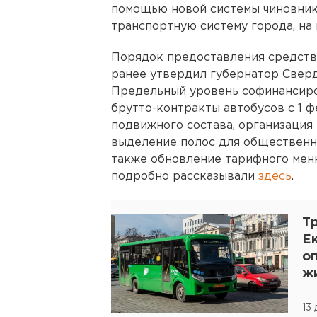
помощью новой системы чиновник
транспортную систему города, на
Порядок предоставления средств
ранее утвердил губернатор Свер
Предельный уровень софинансиро
брутто-контракты автобусов с 1 
подвижного состава, организация
выделение полос для общественно
также обновление тарифного меню
подробно рассказывали
здесь
.
Т
Е
о
ж
13