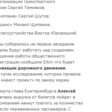
рганизации транспортного
рии Сергей Темняков;
нплана» Сергей Шутов;
ранс» Михаил Щипанов;
благоустройства Виктор Юровицкий.
ппы собирались на первое заседание.
рмы будут работать над созданием
учшение работы общественного
нистрации сообщили ЕАН, что будет
анизации дорожного движения.
ьтатах исследования, которое провела
инвест проект» по заказу мэрии.
порта глава Екатеринбурга
Алексей
еперь выручка от билетов пойдет в
омпаниям начнут платить за количество
число перевезенных пассажиров. С