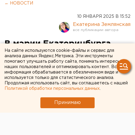
← НОВОСТИ
10 ЯНВАРЯ 2025 В 15:52
Екатерина Землянская
В мэрии Екатеринбурга
На сайте используются cookie-файлы и сервис для
подтвердили увольнение
анализа данных Яндекс.Метрика. Эти инструменты
помогают улучшать работу сайта, понимать интересы
главы Кировского района
наших пользователей и оптимизировать контент. Вся
информация обрабатывается в обезличенном виде и
9 января глава Кировского района
используется только для статистического анализа.
Продолжая использовать сайт, вы соглашаетесь с нашей
Екатеринбурга официально покинул пост
Политикой обработки персональных данных
.
Принимаю