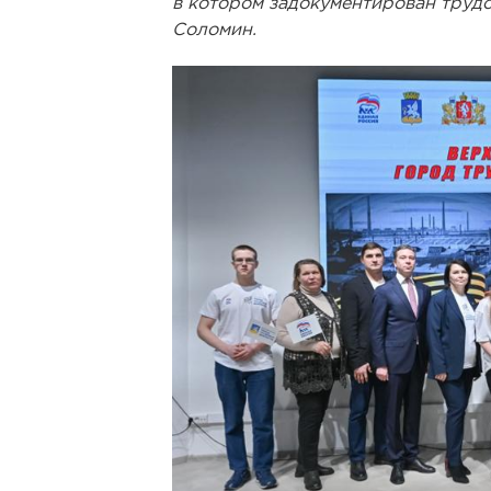
в котором задокументирован трудо
Соломин.