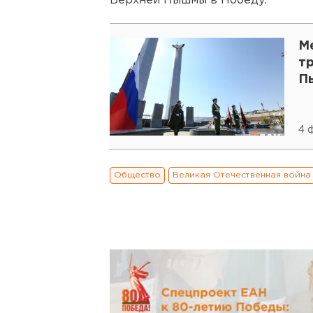
Верхней Пышмы в Победу.
М
т
П
4 
Общество
Великая Отечественная война