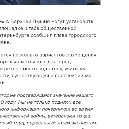
и»
в Верхней Пышме могут установить
а площадке штаба общественной
атеринбурге сообщил глава городского
мин.
ается несколько вариантов размещения
орых является въезд в город.
ретное место под стелу, учитывая
ости, существующая и перспективная
ки.
которые подтверждают значение нашего
0 году. Мы не только подняли все
много информации почерпнули во время
чественной войны, ветеранами труда.
емный труд, переданный затем экспертам,