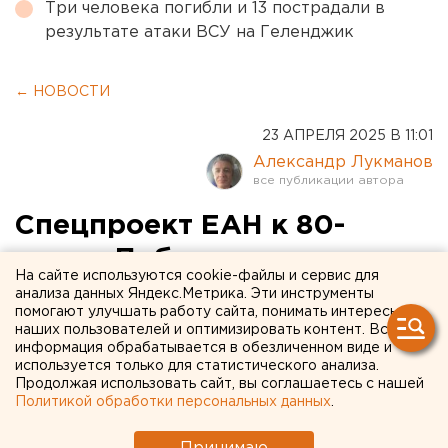
Три человека погибли и 13 пострадали в
результате атаки ВСУ на Геленджик
← НОВОСТИ
23 АПРЕЛЯ 2025 В 11:01
Александр Лукманов
Спецпроект ЕАН к 80-
летию Победы
На сайте используются cookie-файлы и сервис для
«Свердловск - город
анализа данных Яндекс.Метрика. Эти инструменты
помогают улучшать работу сайта, понимать интересы
госпиталей». Офицерский
наших пользователей и оптимизировать контент. Вся
информация обрабатывается в обезличенном виде и
госпиталь № 414 и Красный
используется только для статистического анализа.
Продолжая использовать сайт, вы соглашаетесь с нашей
Крест
Политикой обработки персональных данных
.
Спецпроект ЕАН к 80-летию Победы