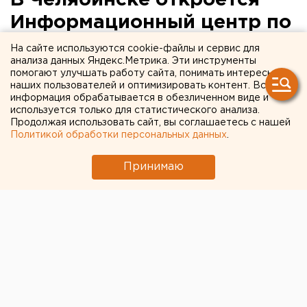
В Челябинске откроется
Информационный центр по
атомной энергии
На сайте используются cookie-файлы и сервис для
анализа данных Яндекс.Метрика. Эти инструменты
помогают улучшать работу сайта, понимать интересы
Открытие Информационного центра по атомной
наших пользователей и оптимизировать контент. Вся
энергии состоится в Челябинске 4 февраля,
информация обрабатывается в обезличенном виде и
сообщили агентству ЕАН в пресс-службе
используется только для статистического анализа.
Продолжая использовать сайт, вы соглашаетесь с нашей
Росатома.
Политикой обработки персональных данных
.
Открытие Информационного центра по атомной
Принимаю
энергии состоится в Челябинске 4 февраля,
сообщили агентству ЕАН в пресс-службе Росатома.
Центр станет десятым по счету в России, открытие
которого происходит в рамках целевой программы
Госкорпорации «Росатом».
Сегодня центры уже работают в Томске, Воронеже,
Москве, Ростове-на-Дону, Мурманске, Калининграде,
Нижнем Новгороде, Новосибирске и Красноярске
(официальное открытие - 2 февраля). Их основной