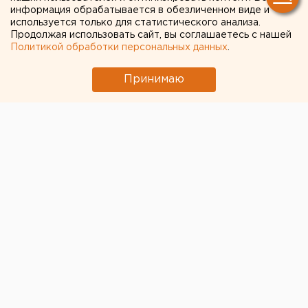
коронавирусом
информация обрабатывается в обезличенном виде и
используется только для статистического анализа.
Продолжая использовать сайт, вы соглашаетесь с нашей
Политикой обработки персональных данных
.
Принимаю
© Фото из открытых источников
В Курганской области подтвердили третий случай
заболевания коронавирусом. Об этом сообщили в