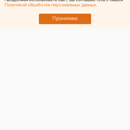
Продолжая использовать сайт, вы соглашаетесь с нашей
Политикой обработки персональных данных
.
Принимаю
© V-hotel.ru
Отчаянные отельеры приглашают гостей в
рестораны и бары при отелях на новогоднюю ночь.
Некоторые из них обращаются к жителям города,
предлагая праздничную программу без размещения