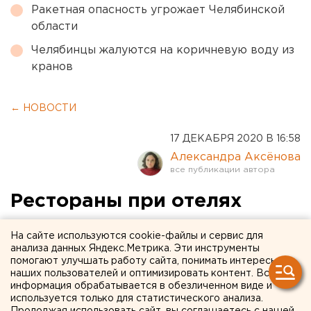
Ракетная опасность угрожает Челябинской
области
Челябинцы жалуются на коричневую воду из
кранов
← НОВОСТИ
17 ДЕКАБРЯ 2020 В 16:58
Александра Аксёнова
Рестораны при отелях
приглашают
На сайте используются cookie-файлы и сервис для
екатеринбуржцев на
анализа данных Яндекс.Метрика. Эти инструменты
помогают улучшать работу сайта, понимать интересы
ночные новогодние
наших пользователей и оптимизировать контент. Вся
информация обрабатывается в обезличенном виде и
банкеты
используется только для статистического анализа.