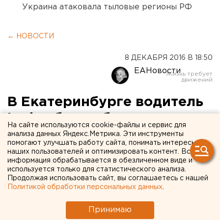
Украина атаковала тыловые регионы РФ
← НОВОСТИ
8 ДЕКАБРЯ 2016 В 18:50
ЕАНовости
В Екатеринбурге водитель
Lada сбил ребенка на
На сайте используются cookie-файлы и сервис для
перекрестке
анализа данных Яндекс.Метрика. Эти инструменты
помогают улучшать работу сайта, понимать интересы
наших пользователей и оптимизировать контент. Вся
Девочка не разглядела запрещающий сигнал
информация обрабатывается в обезличенном виде и
светофора.
используется только для статистического анализа.
Продолжая использовать сайт, вы соглашаетесь с нашей
Политикой обработки персональных данных
.
Сегодня утром в Екатеринбурге произошло ДТП.
Водитель Lada, двигавшийся по улице Уральской в
Принимаю
сторону Учителей, наехал на девочку-пешехода. По