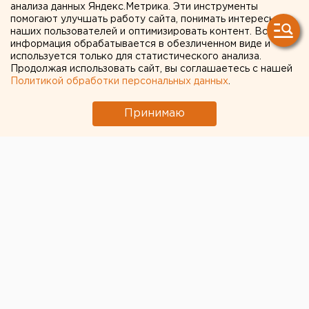
России» с
анализа данных Яндекс.Метрика. Эти инструменты
помогают улучшать работу сайта, понимать интересы
екатеринбургским СИЗО
наших пользователей и оптимизировать контент. Вся
информация обрабатывается в обезличенном виде и
используется только для статистического анализа.
Свердловское УФАС вынесло предупреждение
Продолжая использовать сайт, вы соглашаетесь с нашей
екатеринбургскому СИЗО № 1 с требованием
Политикой обработки персональных данных
.
прекратить действие незаконного договора с
«Почтой России», сообщается в материалах
Принимаю
антимонопольного ведомства.
В документе говорится, что следственный изолятор
заключил с «Почтой России» договор об
упрощенном порядке принятия посылок и
корреспонденции, предназначенных для
заключенных. При этом, следует из материалов,
СИЗО отказалось урегулировать вопросы подобного
сотрудничества с другими почтовыми операторами.
УФАС требует прекратить действие договора с
«Почтой России» и разработать единый порядок