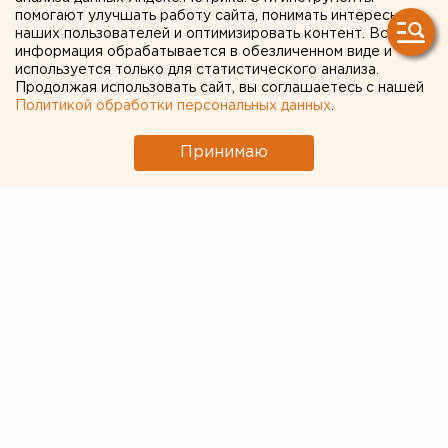
установили мемориальную
помогают улучшать работу сайта, понимать интересы
наших пользователей и оптимизировать контент. Вся
доску в честь погибшего в
информация обрабатывается в обезличенном виде и
используется только для статистического анализа.
Чечне майора МВД
Продолжая использовать сайт, вы соглашаетесь с нашей
Политикой обработки персональных данных
.
Принимаю