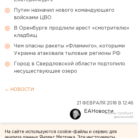
Путин назначил нового командующего
войсками ЦВО
В Оренбурге продлили арест «смотрителю»
кладбищ
Чем опасны ракеты «Фламинго», которыми
Украина атаковала тыловые регионы РФ
Город в Свердловской области подтопило
несуществующее озеро
← НОВОСТИ
21 ФЕВРАЛЯ 2018 В 12:46
ЕАНовости
На Среднем Урале
На сайте используются cookie-файлы и сервис для
анализа данных Яндекс.Метрика. Эти инструменты