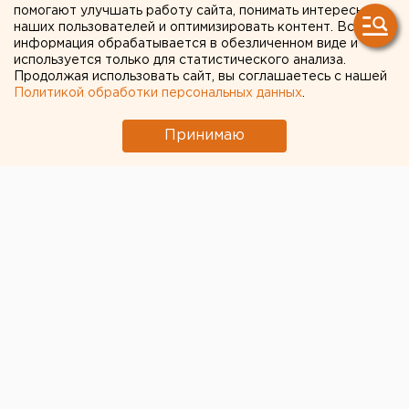
помогают улучшать работу сайта, понимать интересы
зажало между вагонами
наших пользователей и оптимизировать контент. Вся
информация обрабатывается в обезличенном виде и
используется только для статистического анализа.
Продолжая использовать сайт, вы соглашаетесь с нашей
Политикой обработки персональных данных
.
Принимаю
В Екатеринбурге на перекрестке улиц Радищева и
8 Марта произошло ДТП с участием KIA и двух
трамваев.