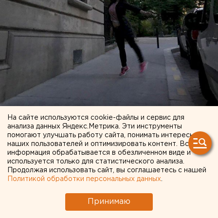
На сайте используются cookie-файлы и сервис для
анализа данных Яндекс.Метрика. Эти инструменты
помогают улучшать работу сайта, понимать интересы
наших пользователей и оптимизировать контент. Вся
Осенью 2017 мы поехали в Италию, там была мама.
информация обрабатывается в обезличенном виде и
Она жила в другом отеле, и мы хотели встретиться.
используется только для статистического анализа.
Он не позволил. Мама приходила, стучала, писала
Продолжая использовать сайт, вы соглашаетесь с нашей
Политикой обработки персональных данных
.
SMS, и в итоге он отпустил меня после того, как я
выполнила кучу мелких непонятных поручений.
Принимаю
Мама послушала, какие требования выдвигает