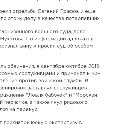
ремя стрельбы Евгений Графов и еще
по этому делу в качестве потерпевших.
гарнизонного военного суда, дело
 Мухатова. По информации адвокатов
ризнал вину и просил суд об особом
ль обвинения, в сентябре-октябре 2019
осемью сослуживцами и применял к ним
упление против воинской службы. В
тренировок заставлял сослуживцев
ражнения "Ловля бабочек" и "Морская
ой перчатке, а также пнул рядового
лся на перекур.
т психиатрическую экспертизу в