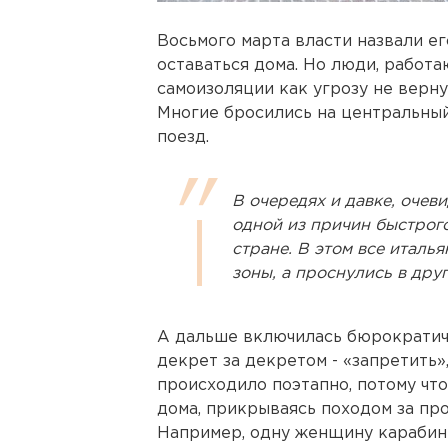
Восьмого марта власти назвали е
оставаться дома. Но люди, работ
самоизоляции как угрозу не верн
Многие бросились на центральный
поезд.
В очередях и давке, очев
одной из причин быстрог
стране. В этом все италь
зоны, а проснулись в друг
А дальше включилась бюрократиче
декрет за декретом - «запретить»
происходило поэтапно, потому чт
дома, прикрываясь походом за пр
Например, одну женщину карабине