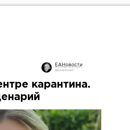
ЕАНовости
ентре карантина.
ценарий