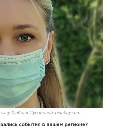
 саду Любови Цурановой, pixabay.com
ивались события в вашем регионе?