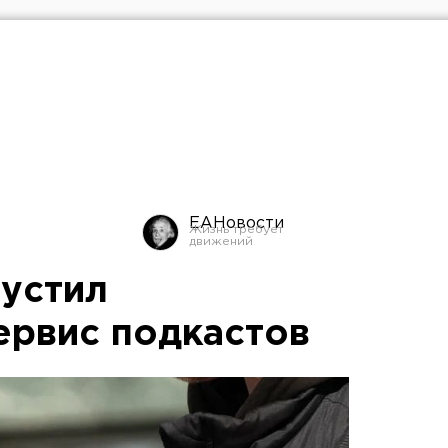
ЕАНовости
устил
ервис подкастов