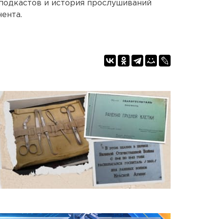
 подкастов и история прослушиваний
нента.