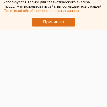
используется только для статистического анализа.
Продолжая использовать сайт, вы соглашаетесь с нашей
Политикой обработки персональных данных
.
Принимаю
© Фото из открытых источников
После упреков свердловского губернатора Евгения
Куйвашева в несоблюдении «масочного» режима в
екатеринбургском транспорте в подземке
ужесточили правила пропуска пассажиров,
сообщает мэрия.