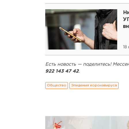
Ни
У
в
18
Есть новость — поделитесь! Мес
922 143 47 42
.
Общество
Эпидемия коронавируса