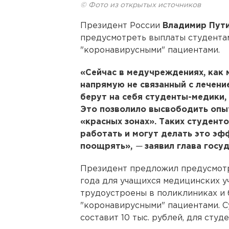
© Фото из открытых источников
Президент России
Владимир Пут
предусмотреть выплаты студента
"коронавирусными" пациентами.
«Сейчас в медучреждениях, как 
напрямую не связанный с лечени
берут на себя студенты-медики
Это позволило высвободить опы
«красных зонах». Таких студент
работать и могут делать это эф
поощрять»,
—
заявил глава госуд
Президент предложил предусмотр
года для учащихся медицинских у
трудоустроены в поликлиниках и 
"коронавирусными" пациентами. С
составит 10 тыс. рублей, для сту