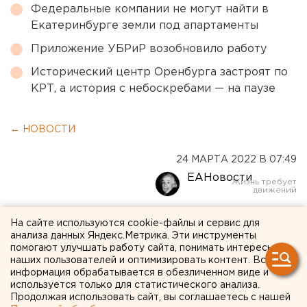
Федеральные компании не могут найти в
Екатеринбурге земли под апартаменты
Приложение УБРиР возобновило работу
Исторический центр Оренбурга застроят по
КРТ, а история с небоскребами — на паузе
← НОВОСТИ
24 МАРТА 2022 В 07:49
ЕАНовости
Доступ к агрегатору
На сайте используются cookie-файлы и сервис для
анализа данных Яндекс.Метрика. Эти инструменты
новостей Google News
помогают улучшать работу сайта, понимать интересы
наших пользователей и оптимизировать контент. Вся
ограничен в России
информация обрабатывается в обезличенном виде и
используется только для статистического анализа.
Продолжая использовать сайт, вы соглашаетесь с нашей