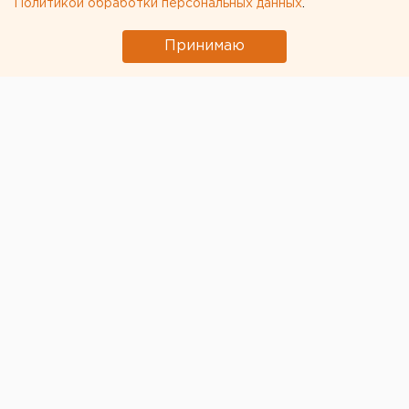
Политикой обработки персональных данных
.
Принимаю
Роскомнадзор ограничил доступ к сервису Google
News на территории России.
В пресс-службе
ведомства причиной блокировки назвали
«обеспечение доступа к материалам, содержащим
недостоверную информацию о ходе специальной
военной спецоперации на Украине».