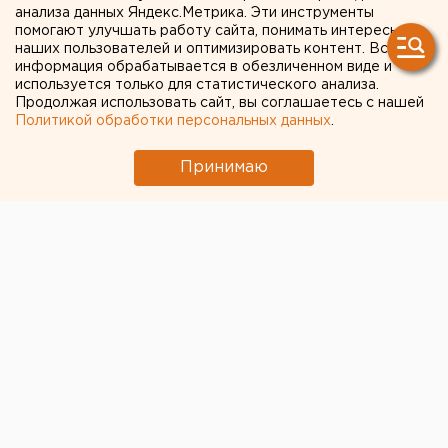
анализа данных Яндекс.Метрика. Эти инструменты
помогают улучшать работу сайта, понимать интересы
← НОВОСТИ
наших пользователей и оптимизировать контент. Вся
информация обрабатывается в обезличенном виде и
1 СЕНТЯБРЯ 2022 В 15:42
используется только для статистического анализа.
Продолжая использовать сайт, вы соглашаетесь с нашей
Александр Лукманов
Политикой обработки персональных данных
.
Ростехнадзор провел
Принимаю
расследование гибели
рабочего на
екатеринбургском заводе,
где выпускают МСТА-С