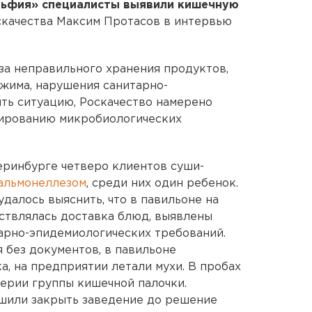
ьфия» специалисты выявили кишечную
оскачества Максим Протасов в интервью
-за неправильного хранения продуктов,
жима, нарушения санитарно-
ить ситуацию, Роскачество намерено
мированию микробиологических
еринбурге четверо клиентов суши-
сальмонеллезом
, среди них один ребенок.
далось выяснить, что в павильоне на
ествлялась доставка блюд, выявлены
арно-эпидемиологических требований.
без документов, в павильоне
а, на предприятии летали мухи. В пробах
ерии группы кишечной палочки.
ешили закрыть заведение до решение