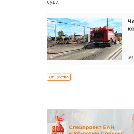
суда.
Ч
к
30
Общество