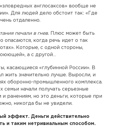
о «зловредных англосаксов» вообще не
ии». Для людей дело обстоит так: «Где
очень отдаленно.
ания печали в гнев.
Плюс может быть
го опасаются, когда речь идет о так
тах». Которые, с одной стороны,
воюющей», а с другой…
ы, касающиеся «глубинной России». В
ал жить значительно лучше. Выросли, и
иях оборонно-промышленного комплекса.
х семьи начали получать серьезные
и и ранениям, но это деньги, которые при
ожно, никогда бы не увидели.
ный эффект. Деньги действительно
сть и таким нетривиальным способом.