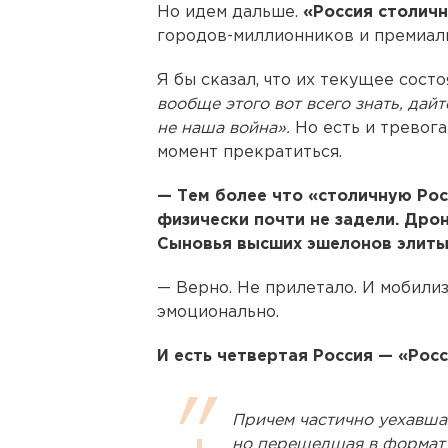
Но идем дальше.
«Россия столич
городов-миллионников и премиаль
Я бы сказал, что их текущее сост
вообще этого вот всего знать, дайте
не наша война».
Но есть и тревога
момент прекратиться.
— Тем более что «столичную Ро
физически почти не задели. Дрон
Сыновья высших эшелонов элиты
— Верно. Не прилетало. И мобилиз
эмоционально.
И есть четвертая Россия — «Рос
Причем частично уехавшая
но перешедшая в формат 