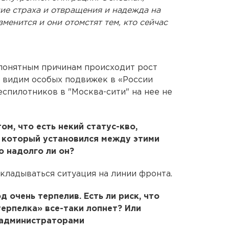
ие страха и отвращения и надежда на
зменится и они отомстят тем, кто сейчас
 понятным причинам происходит рост
 видим особых подвижек в «России
еспилотников в "Москва-сити" на нее не
м, что есть некий статус-кво,
, который установился между этими
о надолго ли он?
 складываться ситуация на линии фронта.
д очень терпелив. Есть ли риск, что
терпелка» все-таки лопнет? Или
 администраторами