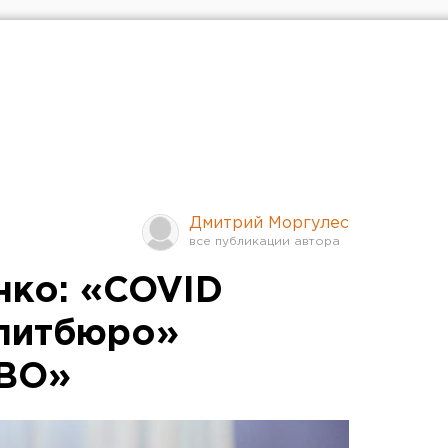
Дмитрий Моргулес
нко: «COVID
литбюро»
СВО»