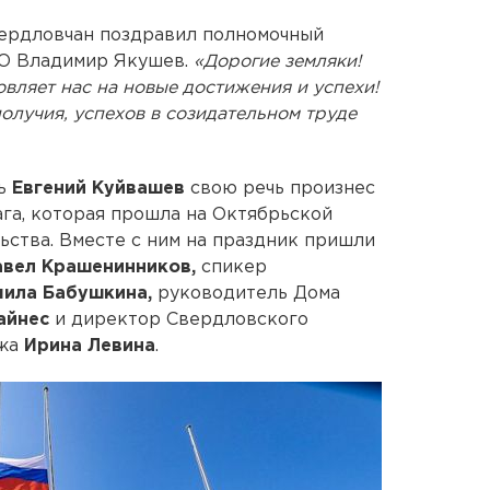
вердловчан поздравил полномочный
ФО Владимир Якушев.
«Дорогие земляки!
вляет нас на новые достижения и успехи!
олучия, успехов в созидательном труде
ть
Евгений Куйвашев
свою речь произнес
га, которая прошла на Октябрьской
ства. Вместе с ним на праздник пришли
авел Крашенинников,
спикер
ила Бабушкина,
руководитель Дома
айнес
и директор Свердловского
джа
Ирина Левина
.