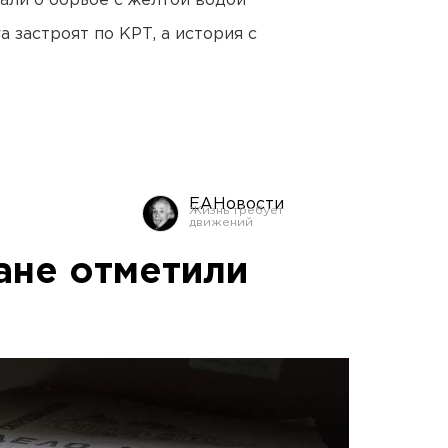
али о борьбе с желтой водой
 застроят по КРТ, а история с
ЕАНовости
ане отметили