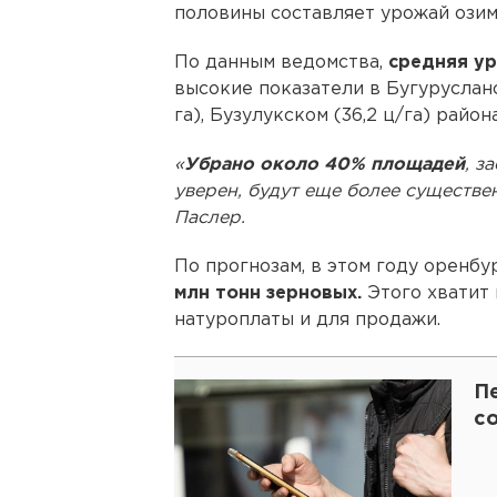
половины составляет урожай озим
По данным ведомства,
средняя ур
высокие показатели в Бугурусланск
га), Бузулукском (36,2 ц/га) района
«
Убрано около 40% площадей
, з
уверен, будут еще более существе
Паслер.
По прогнозам, в этом году оренб
млн тонн зерновых.
Этого хватит 
натуроплаты и для продажи.
П
с