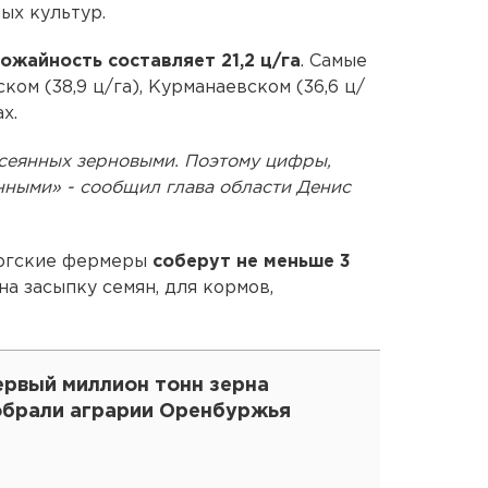
ых культур.
ожайность составляет 21,2 ц/га
. Самые
ом (38,9 ц/га), Курманаевском (36,6 ц/
х.
асеянных зерновыми. Поэтому цифры,
нными» - сообщил глава области Денис
ургские фермеры
соберут не меньше 3
на засыпку семян, для кормов,
ервый миллион тонн зерна
обрали аграрии Оренбуржья