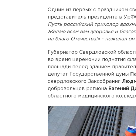
Одним из первых с праздником с
представитель президента в Ур
Пусть российский триколор вдохно
Желаю всем вам здоровья и благоп
на благо Отечества!» - пожелал он.
Губернатор Свердловской облас
во время церемонии поднятия фла
площади перед зданием правитель
депутат Государственной думы
П
свердловского Заксобрания
Людм
добровольцев региона
Евгений Д
областного медицинского колле