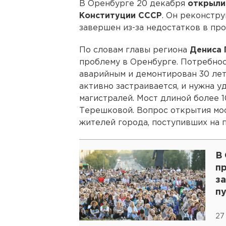
В Оренбурге 20 декабря
открыли
Конституции СССР
. Он реконстру
завершен из-за недостатков в про
По словам главы региона
Дениса 
проблему в Оренбурге. Потребнос
аварийным и демонтирован 30 лет 
активно застраивается, и нужна у
магистралей. Мост длиной более 
Терешковой. Вопрос открытия мо
жителей города, поступивших на 
В
пр
з
п
27