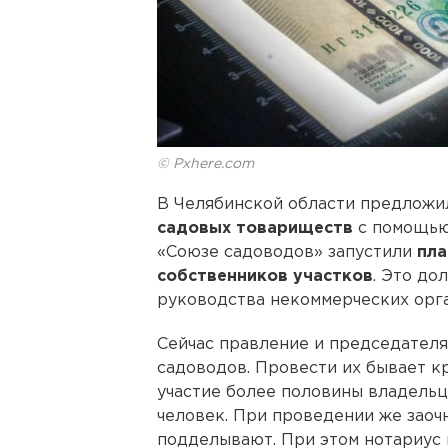
© Pxhere.com
В Челябинской области предложи
садовых товариществ
с помощью
«Союзе садоводов» запустили
пла
собственников участков
. Это до
руководства некоммерческих орг
Сейчас правление и председател
садоводов. Провести их бывает к
участие более половины владельцев
человек. При проведении же заоч
подделывают. При этом нотариус н