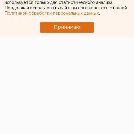
используется только для статистического анализа.
Продолжая использовать сайт, вы соглашаетесь с нашей
Политикой обработки персональных данных
.
Принимаю
В суде Каменска-Уральского состоялось заседание
по продлению меры пресечения для 34-летнего
Эдуарда Голикова
, обвиняемого в убийстве 16-
летней девушки. Об этом пишет газета «
КП-
Екатеринбург
».