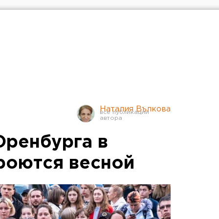
Наталия Вълкова
Оренбурга в
роются весной