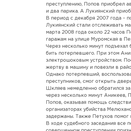
преступлению, Попов приобрел а
и два парика. А Лукиянский приоб
В период с декабря 2007 года – п
Лукиянский стали отслеживать м
марта 2008 года около 22 часов 
гаражам на улице Муромская в Пе
Через несколько минут подъехал 
бить потерпевшего. При этом Ани
электрошоковым устройством. По
жертву в машину и повезли в рай
Однако потерпевший, воспользов
преступников, смог открыть дверь
Шкляев немедленно обратился за
через несколько минут Аникеев, 
Попов, оказывая помощь следств
организаторах убийства Мелюхано
задержаны. Также Петухов помог 
В ходе судебного заседания все 
совершенном преступлении призн