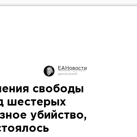
ЕАНовости
шения свободы
д шестерых
зное убийство,
стоялось