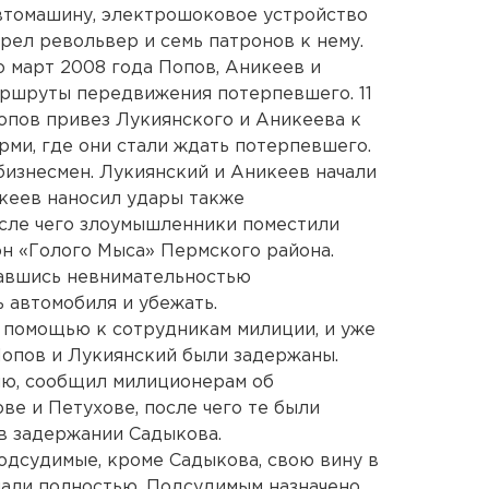
втомашину, электрошоковое устройство
рел револьвер и семь патронов к нему.
о март 2008 года Попов, Аникеев и
аршруты передвижения потерпевшего. 11
Попов привез Лукиянского и Аникеева к
рми, где они стали ждать потерпевшего.
бизнесмен. Лукиянский и Аникеев начали
кеев наносил удары также
сле чего злоумышленники поместили
он «Голого Мыса» Пермского района.
авшись невнимательностью
 автомобиля и убежать.
 помощью к сотрудникам милиции, и уже
Попов и Лукиянский были задержаны.
ию, сообщил милиционерам об
ве и Петухове, после чего те были
в задержании Садыкова.
подсудимые, кроме Садыкова, свою вину в
али полностью. Подсудимым назначено