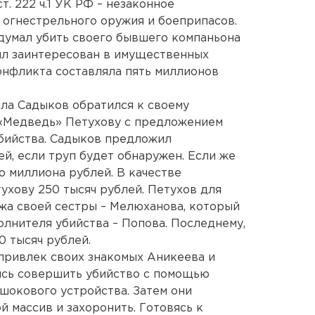
. 222 ч.1 УК РФ – незаконное
 огнестрельного оружия и боеприпасов.
думал убить своего бывшего компаньона
ыл заинтересован в имущественных
онфликта составляла пять миллионов
ла Садыков обратился к своему
«Медведь» Петухову с предложением
бийства. Садыков предложил
й, если труп будет обнаружен. Если же
го миллиона рублей. В качестве
хову 250 тысяч рублей. Петухов для
жа своей сестры – Мелюханова, который
лнителя убийства – Попова. Последнему,
0 тысяч рублей.
привлек своих знакомых Аникеева и
ись совершить убийство с помощью
шокового устройства. Затем они
й массив и захоронить. Готовясь к