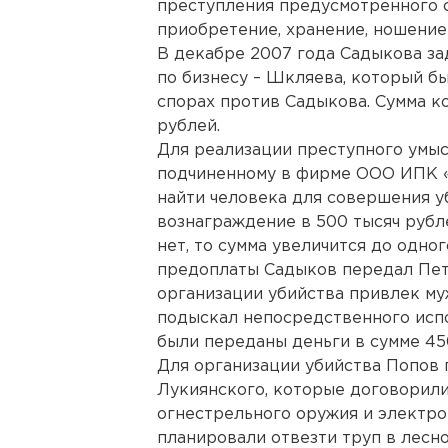
преступления предусмотренного ст
приобретение, хранение, ношение
В декабре 2007 года Садыкова за
по бизнесу – Шкляева, который б
спорах против Садыкова. Сумма к
рублей.
Для реализации преступного умыс
подчиненному в фирме ООО ИПК 
найти человека для совершения у
вознаграждение в 500 тысяч рубле
нет, то сумма увеличится до одно
предоплаты Садыков передал Пету
организации убийства привлек му
подыскал непосредственного испо
были переданы деньги в сумме 45
Для организации убийства Попов 
Лукиянского, которые договорил
огнестрельного оружия и электро
планировали отвезти труп в лесно