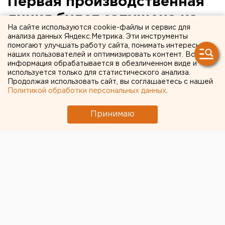
Первая производственная
линия будет запущена на
На сайте используются cookie-файлы и сервис для
Уфимском
анализа данных Яндекс.Метрика. Эти инструменты
помогают улучшать работу сайта, понимать интересы
трансформаторном заводе
наших пользователей и оптимизировать контент. Вся
информация обрабатывается в обезличенном виде и
в первом квартале этого
используется только для статистического анализа.
года
Продолжая использовать сайт, вы соглашаетесь с нашей
Политикой обработки персональных данных
.
Первая производственная линия будет запущена
Принимаю
на Уфимском трансформаторном заводе в
первом квартале этого года, сообщили
агентству ЕАН в пресс-службе предприятия.
Первая производственная линия будет запущена на
Уфимском трансформаторном заводе в первом
квартале этого года, сообщили агентству ЕАН в
пресс-службе предприятия. Объект возводит
холдинговая компания «Электрозавод» – основной