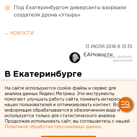
Под Екатеринбургом диверсанты взорвали
создателя дрона «Упырь»
← НОВОСТИ
13 ИЮЛЯ 2018 В 10:35
ЕАНовости
В Екатеринбурге
ограничивают движение
На сайте используются cookie-файлы и сервис для
рядом с Храмом-на-Крови
анализа данных Яндекс.Метрика. Эти инструменты
помогают улучшать работу сайта, понимать интересы
наших пользователей и оптимизировать контент. Вся
информация обрабатывается в обезличенном виде и
используется только для статистического анализа.
Продолжая использовать сайт, вы соглашаетесь с нашей
Политикой обработки персональных данных
.