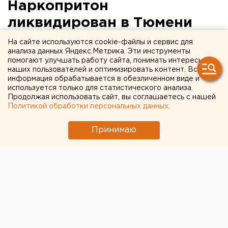
Наркопритон
ликвидирован в Тюмени
На сайте используются cookie-файлы и сервис для
Тюмень. Сотрудники Тюменского областного
анализа данных Яндекс.Метрика. Эти инструменты
управления наркоконтроля ликвидировали в
помогают улучшать работу сайта, понимать интересы
наших пользователей и оптимизировать контент. Вся
Тюмени притон, который также оказался местом
информация обрабатывается в обезличенном виде и
оказания платных сексуальных услуг, сообщили
используется только для статистического анализа.
агентству ЕАН в пресс-службе УФСКН по
Продолжая использовать сайт, вы соглашаетесь с нашей
Политикой обработки персональных данных
.
Тюменской области.
Принимаю
Тюмень. Сотрудники Тюменского областного
управления наркоконтроля ликвидировали в
Тюмени притон, который также оказался местом
оказания платных сексуальных услуг, сообщили
агентству ЕАН в пресс-службе УФСКН по
Тюменской области. Сразу сотрудники
наркоконтроля задержали семь человек. Большая
честь из них были женщины. Все они находились в