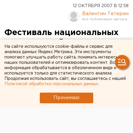
12 ОКТЯБРЯ 2007 В 12:58
Валентин Тетерин
Фестиваль национальных
культур пройдет в
На сайте используются cookie-файлы и сервис для
Екатеринбурге
анализа данных Яндекс.Метрика. Эти инструменты
помогают улучшать работу сайта, понимать интересы
наших пользователей и оптимизировать контент. Вся
Екатеринбург. В Екатеринбурге в четвертый раз
информация обрабатывается в обезличенном виде и
пройдет фестиваль национальных культур,
используется только для статистического анализа.
Продолжая использовать сайт, вы соглашаетесь с нашей
сообщили агентству ЕАН организаторы проекта.
Политикой обработки персональных данных
.
Екатеринбург. В Екатеринбурге в четвертый раз
Принимаю
пройдет фестиваль национальных культур,
сообщили агентству ЕАН организаторы проекта.
Мероприятие состоится с 20 по 25 октября. Его
откроет областной фестиваль исполнителей,
играющих на национальных инструментах, «Звуки