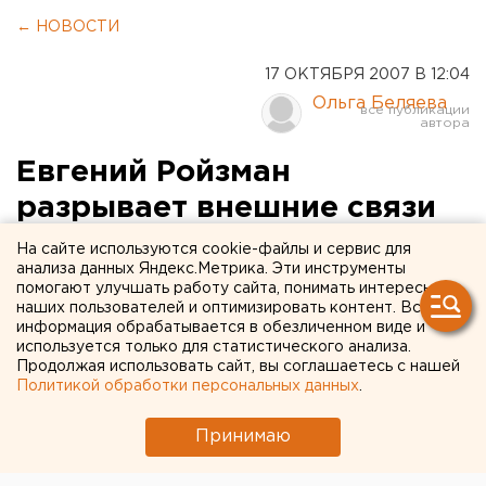
← НОВОСТИ
17 ОКТЯБРЯ 2007 В 12:04
Ольга Беляева
Евгений Ройзман
разрывает внешние связи
со «Справедливой
На сайте используются cookie-файлы и сервис для
анализа данных Яндекс.Метрика. Эти инструменты
Россией»
помогают улучшать работу сайта, понимать интересы
наших пользователей и оптимизировать контент. Вся
информация обрабатывается в обезличенном виде и
Екатеринбург. Со здания офиса фонда «Город
используется только для статистического анализа.
без наркотиков» в Екатеринбурге сняли все
Продолжая использовать сайт, вы соглашаетесь с нашей
плакаты с изображением символики
Политикой обработки персональных данных
.
«Справедливой России».
Принимаю
Екатеринбург. Со здания офиса фонда «Город без
наркотиков» в Екатеринбурге сняли все плакаты с