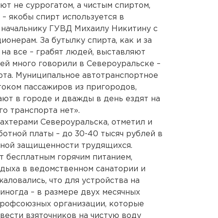
ют не суррогатом, а чистым спиртом,
 – якобы спирт используется в
 начальнику ГУВД Михаилу Никитину с
онерам. За бутылку спирта, как и за
на все – грабят людей, выставляют
ней много говорили в Североуральске –
рта. Муниципальное автотранспортное
током пассажиров из пригородов,
ют в городе и дважды в день ездят на
го транспорта нет».
ахтерами Североуральска, отметил и
отной платы – до 30-40 тысяч рублей в
ьной защищенности трудящихся.
 бесплатным горячим питанием,
дыха в ведомственном санатории и
аловались, что для устройства на
 иногда – в размере двух месячных
профсоюзных организации, которые
вести взяточников на чистую воду