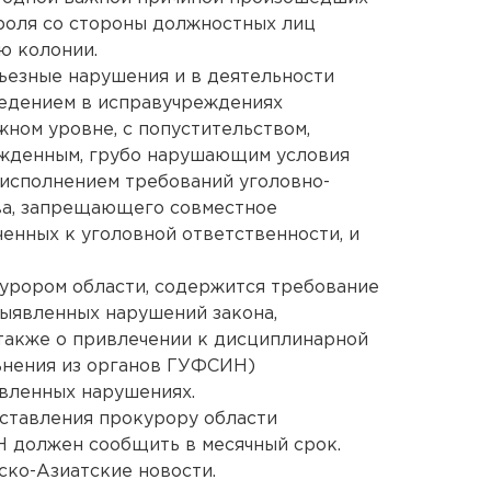
роля со стороны должностных лиц
ю колонии.
ьезные нарушения и в деятельности
ведением в исправучреждениях
жном уровне, с попустительством,
жденным, грубо нарушающим условия
неисполнением требований уголовно-
ва, запрещающего совместное
енных к уголовной ответственности, и
урором области, содержится требование
ыявленных нарушений закона,
также о привлечении к дисциплинарной
ьнения из органов ГУФСИН)
вленных нарушениях.
ставления прокурору области
 должен сообщить в месячный срок.
ко-Азиатские новости.