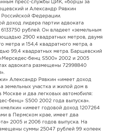
анным пресс-службы ЦИК, «борцы за
арщевский и Александр Рявкин
 Российской Федерации.
ой доход лидера партии адвоката
6133750 рублей. Он владеет «земельным
площадью 2900 квадратных метров, двумя
о метра и 154,4 квадратного метра, а
дью 99,4 квадратных метра. Барщевский
 «Мерседес-бенц S500» 2002 и 2005
етах адвоката размещены 72998840
».
йки» Александр Рявкин «имеет доход
а земельных участка и жилой дом в
в Москве и два легковых автомобиля:
ес-бенц» S500 2002 года выпуска».
охмелкин «имеет годовой доход 1207264
ами в Пермском крае, имеет два
та» 2005 и 2006 годов выпуска. На
азмещены суммы 25047 рублей 99 копеек