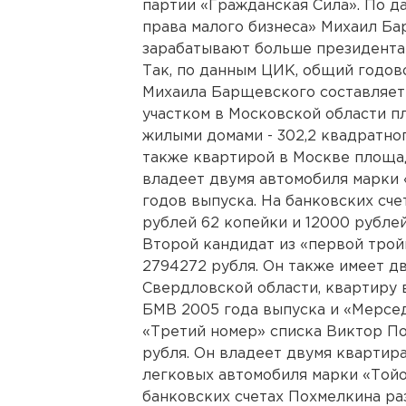
партии «Гражданская Сила». По д
права малого бизнеса» Михаил Б
зарабатывают больше президента
Так, по данным ЦИК, общий годов
Михаила Барщевского составляет 
участком в Московской области 
жилыми домами - 302,2 квадратног
также квартирой в Москве площа
владеет двумя автомобиля марки
годов выпуска. На банковских сч
рублей 62 копейки и 12000 рублей
Второй кандидат из «первой тро
2794272 рубля. Он также имеет дв
Свердловской области, квартиру 
БМВ 2005 года выпуска и «Мерсед
«Третий номер» списка Виктор П
рубля. Он владеет двумя квартир
легковых автомобиля марки «Тойо
банковских счетах Похмелкина р