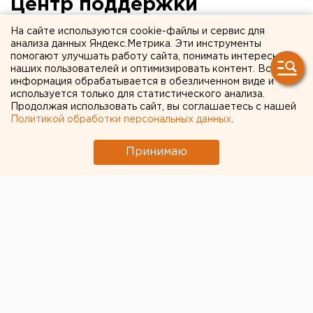
Центр поддержки
нидерландского бизнеса
На сайте используются cookie-файлы и сервис для
анализа данных Яндекс.Метрика. Эти инструменты
помогают улучшать работу сайта, понимать интересы
Екатеринбург. Церемония официального
наших пользователей и оптимизировать контент. Вся
открытия Центра Поддержки Нидерландского
информация обрабатывается в обезличенном виде и
Бизнеса состоится в Екатеринбурге 9 ноября,
используется только для статистического анализа.
Продолжая использовать сайт, вы соглашаетесь с нашей
сообщили агентству ЕАН в пресс-службе
Политикой обработки персональных данных
.
областного министерства международных и
внешнеэкономических связей.
Принимаю
Екатеринбург. Церемония официального открытия
Центра Поддержки Нидерландского Бизнеса
состоится в Екатеринбурге 9 ноября, сообщили
агентству ЕАН в пресс-службе областного
министерства международных и
внешнеэкономических связей. В мероприятии
примут участие председатель правительства
Свердловской области Виктор Кокшаров и министр
внешней торговли Нидерландов Франк Хеемскерк.