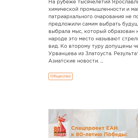
На рубеже тысячелетий Ярославл
химической промышленности и ма
патриархального очарования не п
предложили самим выбрать будуще
выбрала мыс, который образован н
народе это место называют стрел
вид. Ко второму туру допущены ч
Урванцева из Златоуста. Результа
Азиатские новости. ...
Общество