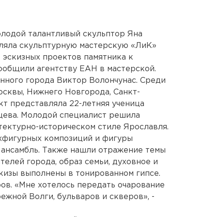
Молодой талантливый скульптор Яна
вляла скульптурную мастерскую «ЛиК»
 эскизных проектов памятника к
ообщили агентству ЕАН в мастерской.
инного города Виктор Волончунас. Среди
осквы, Нижнего Новгорода, Санкт-
кт представляла 22-летняя ученица
цева. Молодой специалист решила
тектурно-историческом стиле Ярославля.
ухфигурных композиций и фигуры
ансамбль. Также нашли отражение темы
телей города, образ семьи, духовное и
скизы выполнены в тонированном гипсе.
ов. «Мне хотелось передать очарование
режной Волги, бульваров и скверов», -