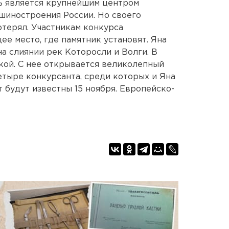
ь является крупнейшим центром
шиностроения России. Но своего
отерял. Участникам конкурса
е место, где памятник установят. Яна
а слиянии рек Которосли и Волги. В
кой. С нее открывается великолепный
етыре конкурсанта, среди которых и Яна
т будут известны 15 ноября. Европейско-