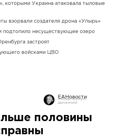
», которыми Украина атаковала тыловые
ты взорвали создателя дрона «Упырь»
ти подтопило несуществующее озеро
Оренбурга застроят
дующего войсками ЦВО
ЕАНовости
ольше половины
справны