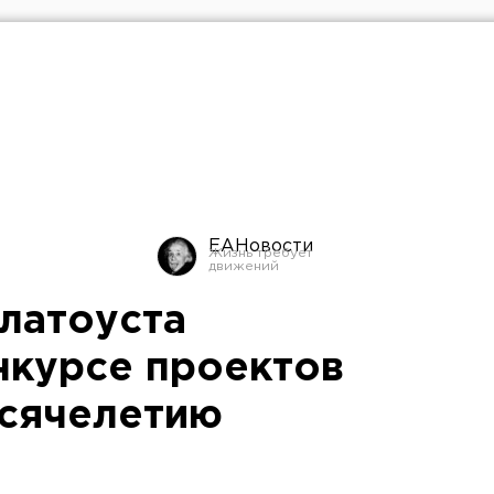
ЕАНовости
Златоуста
онкурсе проектов
ысячелетию