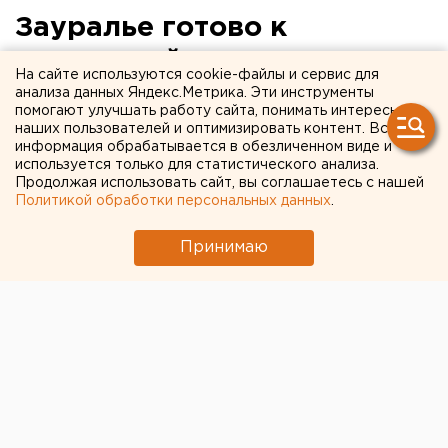
Зауралье готово к
возможной опасности
На сайте используются cookie-файлы и сервис для
появления птичьего гриппа
анализа данных Яндекс.Метрика. Эти инструменты
помогают улучшать работу сайта, понимать интересы
весной
наших пользователей и оптимизировать контент. Вся
информация обрабатывается в обезличенном виде и
используется только для статистического анализа.
Курган. Птичий грипп в Зауралье под контролем
Продолжая использовать сайт, вы соглашаетесь с нашей
специалистов и предпринимаются необходимые
Политикой обработки персональных данных
.
меры по предупреждению заноса и
распространения инфекции, сообщил членам
Принимаю
комиссии правительства Курганской области по
предупреждению и ликвидации чрезвычайных си
Курган. Птичий грипп в Зауралье под контролем
специалистов и предпринимаются необходимые
меры по предупреждению заноса и
распространения инфекции, сообщил членам
комиссии правительства Курганской области по