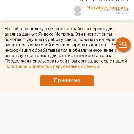
28 МАРТА 2008 В 16:51
Михаил Смирнов
Экологическая милиция
На сайте используются cookie-файлы и сервис для
анализа данных Яндекс.Метрика. Эти инструменты
наведет порядок на улицах
помогают улучшать работу сайта, понимать интересы
Екатеринбурга
наших пользователей и оптимизировать контент. Вся
информация обрабатывается в обезличенном виде и
используется только для статистического анализа.
Екатеринбург. Столица Среднего Урала будет
Продолжая использовать сайт, вы соглашаетесь с нашей
Политикой обработки персональных данных
.
чистой, заявил сегодня на традиционной встрече
с журналистами губернатор Свердловской
Принимаю
области Эдуард Россель.
Екатеринбург. Столица Среднего Урала будет
чистой, заявил сегодня на традиционной встрече с
журналистами губернатор Свердловской области
Эдуард Россель. По его словам, на улицы города
уже вышли пятьсот человек из состава
специального подразделения экологической