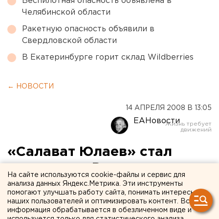
Беспилотная опасность объявлена в
Челябинской области
Ракетную опасность объявили в
Свердловской области
В Екатеринбурге горит склад Wildberries
← НОВОСТИ
14 АПРЕЛЯ 2008 В 13:05
ЕАНовости
«Салават Юлаев» стал
чемпионом России по
На сайте используются cookie-файлы и сервис для
хоккею
анализа данных Яндекс.Метрика. Эти инструменты
помогают улучшать работу сайта, понимать интересы
наших пользователей и оптимизировать контент. Вся
Уфа, Башкирия. Хоккейная команда «Салават
информация обрабатывается в обезличенном виде и