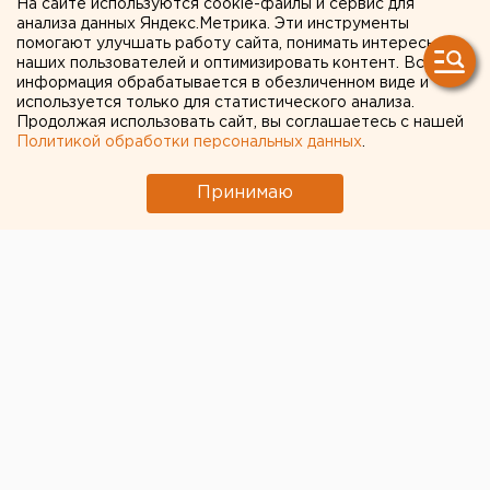
На сайте используются cookie-файлы и сервис для
наказать чиновников
анализа данных Яндекс.Метрика. Эти инструменты
помогают улучшать работу сайта, понимать интересы
наших пользователей и оптимизировать контент. Вся
Ишимская межрайонная прокуратура
информация обрабатывается в обезличенном виде и
потребовала наказать чиновников комитета по
используется только для статистического анализа.
Продолжая использовать сайт, вы соглашаетесь с нашей
образованию администрации Ишимского района,
Политикой обработки персональных данных
.
которые допустили занятия школьников в
аварийном спортзале, сообщили агентству ЕАН
Принимаю
в пресс-службе прокуратуры Тюменской
области.
Ишимская межрайонная прокуратура потребовала
наказать чиновников комитета по образованию
администрации Ишимского района, которые
допустили занятия школьников в аварийном
спортзале, сообщили агентству ЕАН в пресс-службе
прокуратуры Тюменской области.
Ишимская межрайонная прокуратура провела
проверку исполнения законодательства об
образовании в Ершовской муниципальной школе, в