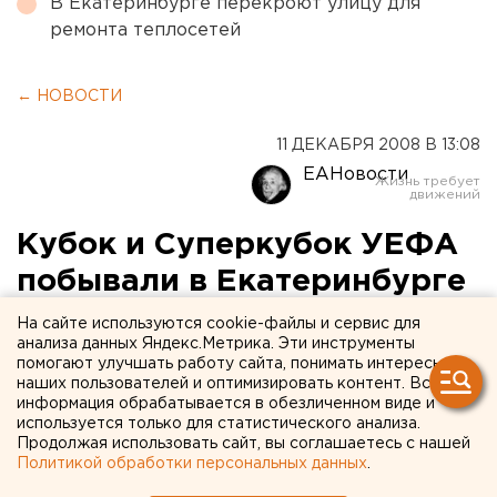
В Екатеринбурге перекроют улицу для
ремонта теплосетей
← НОВОСТИ
11 ДЕКАБРЯ 2008 В 13:08
ЕАНовости
Кубок и Суперкубок УЕФА
побывали в Екатеринбурге
На сайте используются cookie-файлы и сервис для
Увидеть престижные футбольные трофеи
анализа данных Яндекс.Метрика. Эти инструменты
Екатеринбуржцы смогли благодаря громким
помогают улучшать работу сайта, понимать интересы
наших пользователей и оптимизировать контент. Вся
победам питерского «Зенита» и компании «Газпром
информация обрабатывается в обезличенном виде и
нефть». Кубок УЕФА и Суперкубок совершают свое
используется только для статистического анализа.
турне по всей России. Буквально в субботу трофеи
Продолжая использовать сайт, вы соглашаетесь с нашей
Политикой обработки персональных данных
.
были еще в Краснодаре, а уже в понедельник утром
каждый житель Екатеринбурга мог