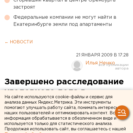
Сгоревший квартал в центре Оренбурга
застроят
Федеральные компании не могут найти в
Екатеринбурге земли под апартаменты
← НОВОСТИ
21 ЯНВАРЯ 2009 В 17:28
Илья Ненко
Завершено расследование
уголовного дела в
На сайте используются cookie-файлы и сервис для
отношении депутата,
анализа данных Яндекс.Метрика. Эти инструменты
помогают улучшать работу сайта, понимать интересы
который скрыл около 685
наших пользователей и оптимизировать контент. Вся
информация обрабатывается в обезличенном виде и
тысяч рублей
используется только для статистического анализа.
Продолжая использовать сайт, вы соглашаетесь с нашей