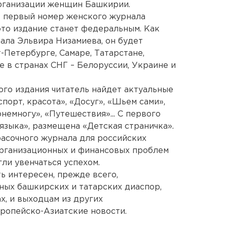
рганизации женщин Башкирии.
т первый номер женского журнала
это издание станет федеральным. Как
ала Эльвира Низамиева, он будет
-Петербурге, Самаре, Татарстане,
е в странах СНГ – Белоруссии, Украине и
го издания читатель найдет актуальные
спорт, красота», «Досуг», «Шьем сами»,
емногу», «Путешествия»... С первого
языка», размещена «Детская страничка».
расочного журнала для российских
 организационных и финансовых проблем
ли увенчаться успехом.
 интересен, прежде всего,
ых башкирских и татарских диаспор,
, и выходцам из других
ропейско-Азиатские новости.