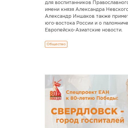
для воспитанников Православного
имени князя Александра Невског
Александр Иншаков также примет 
юго-востока России и о паломнич
Европейско-Азиатские новости.
Общество