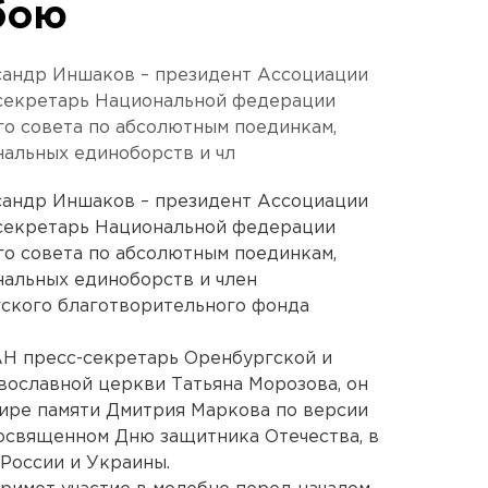
бою
сандр Иншаков – президент Ассоциации
 секретарь Национальной федерации
о совета по абсолютным поединкам,
нальных единоборств и чл
сандр Иншаков – президент Ассоциации
 секретарь Национальной федерации
о совета по абсолютным поединкам,
нальных единоборств и член
гского благотворительного фонда
Н пресс-секретарь Оренбургской и
вославной церкви Татьяна Морозова, он
ире памяти Дмитрия Маркова по версии
посвященном Дню защитника Отечества, в
 России и Украины.