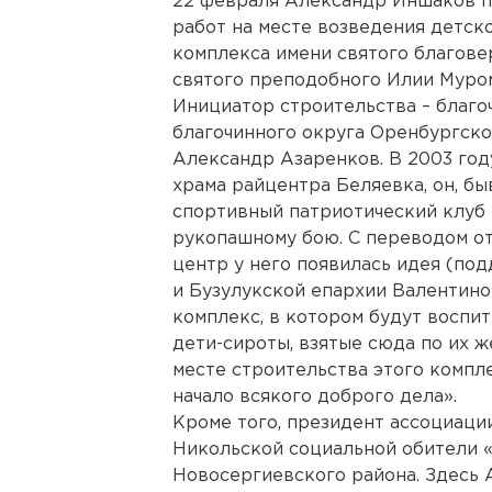
22 февраля Александр Иншаков п
работ на месте возведения детск
комплекса имени святого благове
святого преподобного Илии Муро
Инициатор строительства – благ
благочинного округа Оренбургско
Александр Азаренков. В 2003 год
храма райцентра Беляевка, он, б
спортивный патриотический клуб
рукопашному бою. С переводом от
центр у него появилась идея (п
и Бузулукской епархии Валентин
комплекс, в котором будут воспи
дети-сироты, взятые сюда по их ж
месте строительства этого компл
начало всякого доброго дела».
Кроме того, президент ассоциаци
Никольской социальной обители 
Новосергиевского района. Здесь 