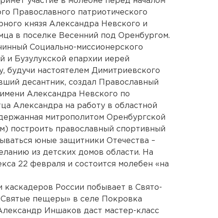
римет участие в молебне перед началом
ого Православного патриотического
рного князя Александра Невского и
мца в поселке Весенний под Оренбургом.
очинный Социально-миссионерского
й и Бузулукской епархии иерей
у, будучи настоятелем Димитриевского
ывший десантник, создал Православный
 имени Александра Невского по
ца Александра на работу в областной
оддержанная митрополитом Оренбургской
ом) построить православный спортивный
тываться юные защитники Отечества –
еланию из детских домов области. На
екса 22 февраля и состоится молебен «на
и каскадеров России побывает в Свято-
«Святые пещеры» в селе Покровка
Александр Иншаков даст мастер-класс