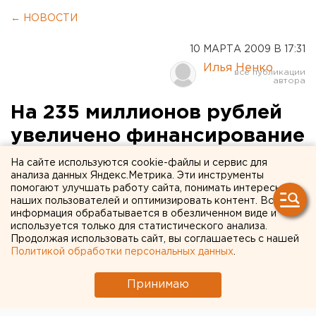
← НОВОСТИ
10 МАРТА 2009 В 17:31
Илья Ненко
На 235 миллионов рублей
увеличено финансирование
по программе развития
На сайте используются cookie-файлы и сервис для
анализа данных Яндекс.Метрика. Эти инструменты
малого и среднего
помогают улучшать работу сайта, понимать интересы
наших пользователей и оптимизировать контент. Вся
предпринимательства в
информация обрабатывается в обезличенном виде и
Югре
используется только для статистического анализа.
Продолжая использовать сайт, вы соглашаетесь с нашей
Политикой обработки персональных данных
.
На 235 миллионов рублей увеличено
финансирование по программе развития малого
Принимаю
и среднего предпринимательства в Югре.