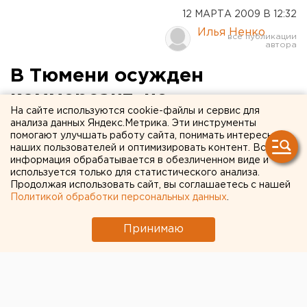
12 МАРТА 2009 В 12:32
Илья Ненко
В Тюмени осужден
коммерсант, не
На сайте используются cookie-файлы и сервис для
заплативший в бюджет
анализа данных Яндекс.Метрика. Эти инструменты
помогают улучшать работу сайта, понимать интересы
почти 600 тысяч рублей
наших пользователей и оптимизировать контент. Вся
информация обрабатывается в обезличенном виде и
налогов
используется только для статистического анализа.
Продолжая использовать сайт, вы соглашаетесь с нашей
Политикой обработки персональных данных
.
Ленинский районный суд Тюмени вынес
приговор в отношении коммерсанта Джумшуда
Принимаю
Кяримова, не заплатившего в бюджет почти 600
тысяч рублей налогов, сообщили агентству ЕАН
в пресс-службе прокуратуры Тюменской
области.