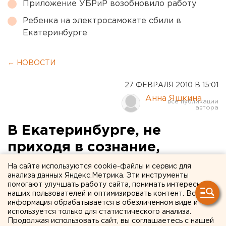
Приложение УБРиР возобновило работу
Ребенка на электросамокате сбили в
Екатеринбурге
← НОВОСТИ
27 ФЕВРАЛЯ 2010 В 15:01
Анна Яшкина
В Екатеринбурге, не
приходя в сознание,
скончался 8-летний
На сайте используются cookie-файлы и сервис для
анализа данных Яндекс.Метрика. Эти инструменты
ребенок после ДТП
помогают улучшать работу сайта, понимать интересы
наших пользователей и оптимизировать контент. Вся
информация обрабатывается в обезличенном виде и
В Екатеринбурге, не приходя в сознание,
используется только для статистического анализа.
скончался 8-летний ребенок после ДТП,
Продолжая использовать сайт, вы соглашаетесь с нашей